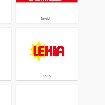
jem&fix
Lekia